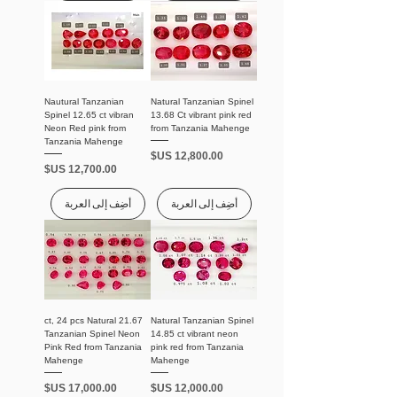
Nautural Tanzanian
Natural Tanzanian Spinel
Spinel 12.65 ct vibran
13.68 Ct vibrant pink red
Neon Red pink from
from Tanzania Mahenge
Tanzania Mahenge
السعر
السعر
أضِف إلى العربة
أضِف إلى العربة
21.67 ct, 24 pcs Natural
Natural Tanzanian Spinel
Tanzanian Spinel Neon
14.85 ct vibrant neon
Pink Red from Tanzania
pink red from Tanzania
Mahenge
Mahenge
السعر
السعر