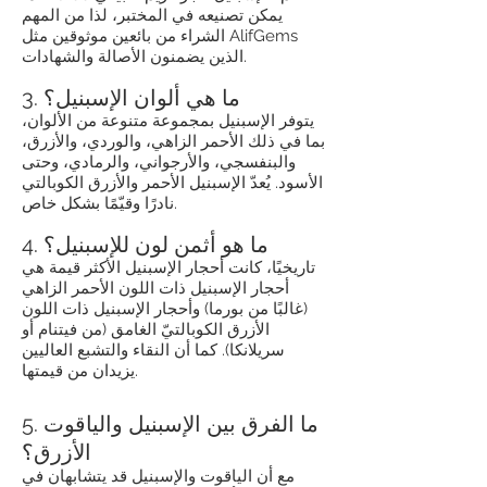
يمكن تصنيعه في المختبر، لذا من المهم
الشراء من بائعين موثوقين مثل AlifGems
الذين يضمنون الأصالة والشهادات.
3. ما هي ألوان الإسبنيل؟
يتوفر الإسبنيل بمجموعة متنوعة من الألوان،
بما في ذلك الأحمر الزاهي، والوردي، والأزرق،
والبنفسجي، والأرجواني، والرمادي، وحتى
الأسود. يُعدّ الإسبنيل الأحمر والأزرق الكوبالتي
نادرًا وقيّمًا بشكل خاص.
4. ما هو أثمن لون للإسبنيل؟
تاريخيًا، كانت أحجار الإسبنيل الأكثر قيمة هي
أحجار الإسبنيل ذات اللون الأحمر الزاهي
(غالبًا من بورما) وأحجار الإسبنيل ذات اللون
الأزرق الكوبالتيّ الغامق (من فيتنام أو
سريلانكا). كما أن النقاء والتشبع العاليين
يزيدان من قيمتها.
5. ما الفرق بين الإسبنيل والياقوت
الأزرق؟
مع أن الياقوت والإسبنيل قد يتشابهان في