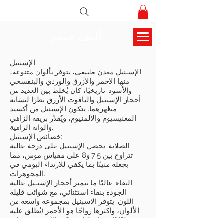
أليف جيمز
الإسبنيل
الإسبنيل معدن طبيعي، يتوفر بألوان متنوعة،
منها الأحمر والأزرق والوردي والبنفسجي
والأسود. تاريخيًا، كان يُخلط بين العديد من
أحجار الإسبنيل والياقوت الأزرق نظرًا لتشابه
مظهرهما. يتكون الإسبنيل من أكسيد
المغنيسيوم والألمنيوم، ويُقدّر بريقه الزاهي
وألوانه الزاهية.
خصائص الإسبنيل:
الصلابة: يحصل الإسبنيل على درجة عالية
تتراوح بين 7.5 و8 على مقياس موس، مما
يجعله متينًا بما يكفي للارتداء اليومي في
المجوهرات.
النقاء: غالبًا ما تتميز أحجار الإسبنيل عالية
الجودة بنقاء استثنائي، مع شوائب قليلة.
اللون: يتوفر الإسبنيل بمجموعة واسعة من
الألوان، وأكثرها رواجًا هو الأحمر (يُطلق عليه