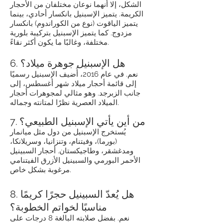
الشكل، إلا أنهما نوعان مختلفان من الأحجار
الكريمة. يتميز الإسبنيل بانكسار أحادي، بينما
يتميز الياقوت (نوع من الكوراندوم) بانكسار
مزدوج. كما يتميز الإسبنيل بتركيبة بلورية
مختلفة، وغالبًا ما يكون أكثر نقاءً.
6. هل الإسبنيل جوهرة ميلاد؟
نعم. في عام 2016، أُضيف الإسبنيل رسميًا
إلى قائمة أحجار ميلاد شهر أغسطس، إلى
جانب الزبرجد. وهو مثالي لمجوهرات أحجار
الميلاد العصرية نظرًا لمتانته وجماله.
7. من أين يأتي الإسبنيل الطبيعي؟
يُستخرج الإسبنيل من دول مثل ميانمار
(بورما)، وفيتنام، وتنزانيا، وسريلانكا،
ومدغشقر، وطاجيكستان. أحجار السبينيل
الأحمر البورمي والسبينيل الأزرق الفيتنامي
مرغوبة بشكل خاص.
8. هل يُعدّ السبينيل حجرًا كريمًا
مناسبًا لخواتم الخطوبة؟
نعم. بفضل صلابته البالغة 8 درجات على