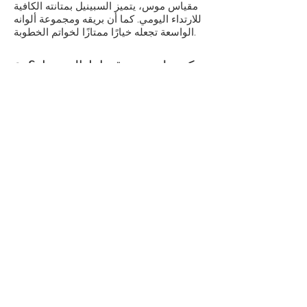
مقياس موس، يتميز السبينيل بمتانته الكافية
للارتداء اليومي. كما أن بريقه ومجموعة ألوانه
الواسعة تجعله خيارًا ممتازًا لخواتم الخطوبة.
9. كم يبلغ سعر قيراط السبينيل؟
يختلف سعر السبينيل باختلاف اللون والأصل
والنقاء والحجم. يتراوح سعر السبينيل الأحمر
أو الأزرق الناعم بين 300 دولار أمريكي وأكثر
من 10,000 دولار أمريكي للقيراط، خاصةً
للأحجار غير المعالجة الحاصلة على شهادة
GIA أو GRS.
10. كيف أعتني بمجوهرات
السبينيل؟
يُعدّ السبينيل سهل العناية نسبيًا. نظّفه بصابون
لطيف وماء دافئ باستخدام فرشاة ناعمة.
تجنّب المواد الكيميائية القاسية والمنظفات
بالموجات فوق الصوتية، خاصةً إذا كان الحجر
مرصعًا في أماكن عتيقة أو حساسة.
هل ترغب في معرفة