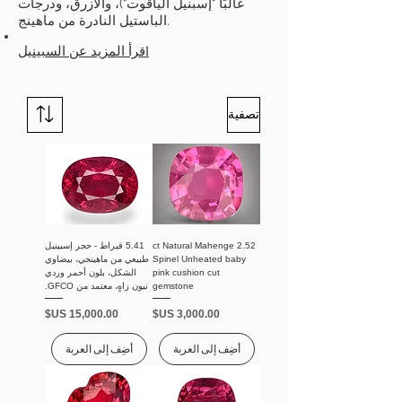
غالبًا "إسبنيل الياقوت")، والأزرق، ودرجات
الباستيل النادرة من ماهينج.
قرأ المزيد عن السبينيلl
تصفية
2.52 ct Natural Mahenge
5.41 قيراط - حجر إسبينيل
Spinel Unheated baby
طبيعي من ماهينجي، بيضاوي
pink cushion cut
الشكل، بلون أحمر وردي
gemstone
نيون زاهٍ، معتمد من GFCO.
السعر
السعر
أضِف إلى العربة
أضِف إلى العربة