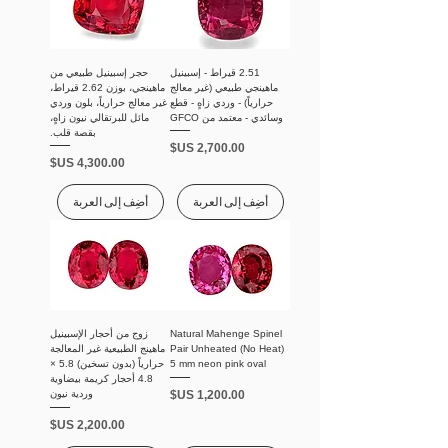
2.51 قيراط - إسبينيل
حجر إسبينيل طبيعي من
ماهينجي طبيعي (غير معالج
ماهينجي، بوزن 2.62 قيراط،
حرارياً) - وردي زاهٍ - قطع
غير معالج حرارياً، بلون وردي
وسائدي - معتمد من GFCO
مائل للبرتقالي نيون زاهٍ،
بقصة قلب.
السعر
السعر
أضِف إلى العربة
أضِف إلى العربة
Natural Mahenge Spinel
زوج من أحجار الإسبينيل
Pair Unheated (No Heat)
ماهينج الطبيعية غير المعالجة
5 mm neon pink oval
حرارياً (بدون تسخين) 5.8 ×
4.8 أحجار كريمة بيضاوية
السعر
وردية نيون
السعر