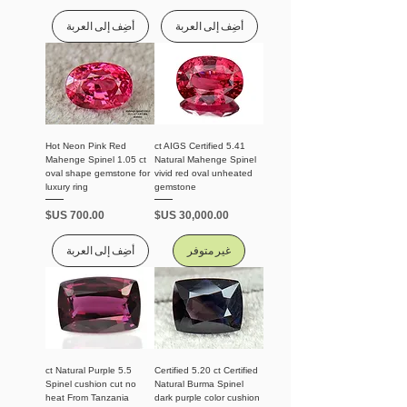
أضِف إلى العربة
أضِف إلى العربة
Hot Neon Pink Red
5.41 ct AIGS Certified
Mahenge Spinel 1.05 ct
Natural Mahenge Spinel
oval shape gemstone for
vivid red oval unheated
luxury ring
gemstone
السعر
السعر
غير متوفر
أضِف إلى العربة
5.5 ct Natural Purple
Certified 5.20 ct Certified
Spinel cushion cut no
Natural Burma Spinel
heat From Tanzania
dark purple color cushion