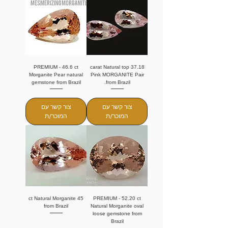
PREMIUM - 46.6 ct
37.18 carat Natural top
Morganite Pear natural
Pink MORGANITE Pair
gemstone from Brazil
from Brazil.
צור קשר עם
צור קשר עם
המוכר/ת
המוכר/ת
45 ct Natural Morganite
PREMIUM - 52.20 ct
from Brazil
Natural Morganite oval
loose gemstone from
Brazil