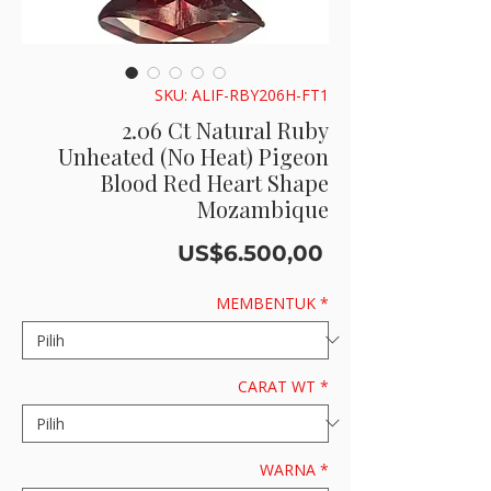
SKU: ALIF-RBY206H-FT1
2.06 Ct Natural Ruby
Unheated (No Heat) Pigeon
Blood Red Heart Shape
Mozambique
Harga
US$6.500,00
MEMBENTUK
*
CARAT WT
*
WARNA
*