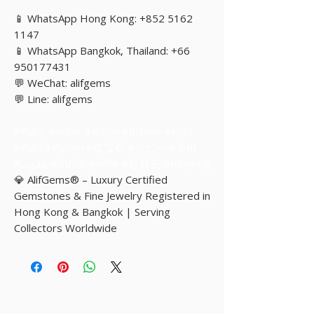
📱 WhatsApp Hong Kong: +852 5162
1147
📱 WhatsApp Bangkok, Thailand: +66
950177431
💬 WeChat: alifgems
💬 Line: alifgems
#Ruby #Rubis #Rubin #Rubino #Rubí
#Rubi #Рубин #红宝石 #ルビー #루비
#ياقوت #ทับทิม #माणिक #紅寶石 #rubyring
💎 AlifGems® – Luxury Certified
Gemstones & Fine Jewelry Registered in
Hong Kong & Bangkok | Serving
Collectors Worldwide