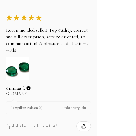
★
★
★
★
★
Recommended seller! Top quality, correct
and full description, service oriented, 1A
communication! A pleasure to do business
with!
8mm4u (.
GERMANY
1 tahun yang lalu
Tampilkan Balasan (1)
Apakah ulasan ini bermanfaat?