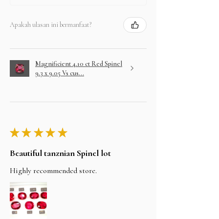
Apakah ulasan ini bermanfaat?
Magnificient 4.10 ct Red Spinel
9.3 x 9.05 Vs cus...
★
★
★
★
★
Beautiful tanznian Spinel lot
Highly recommended store.