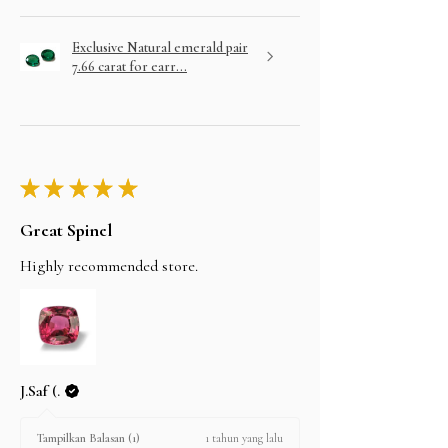
Exclusive Natural emerald pair
7.66 carat for earr...
★
★
★
★
★
Great Spinel
Highly recommended store.
J.Saf (.
1 tahun yang lalu
Tampilkan Balasan (1)