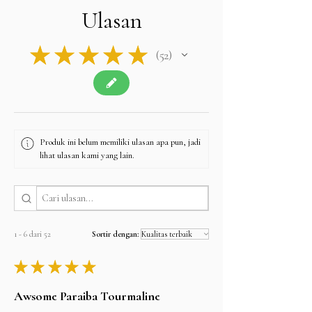
Ulasan
★
★
★
★
★
52
52
Produk ini belum memiliki ulasan apa pun, jadi
lihat ulasan kami yang lain.
1 - 6 dari 52
Sortir dengan:
★
★
★
★
★
Awsome Paraiba Tourmaline