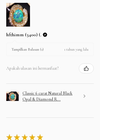
hfthimm (3400) (.
1 tahun yang lalu
Tampilkan Balasan (1)
Apakah ulasan ini bermanfaat?
Classic 6 carat Natural Black
Opal & Diamond R...
★
★
★
★
★