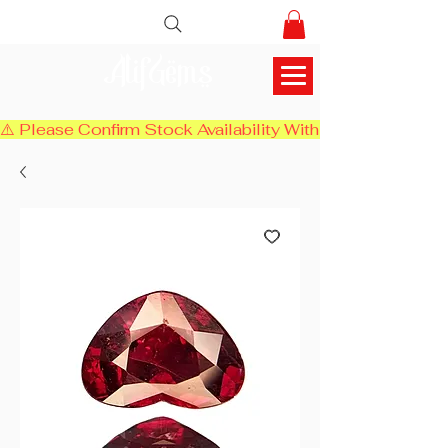
AlifGems
⚠️ Please Confirm Stock Availability With Us Before Chec