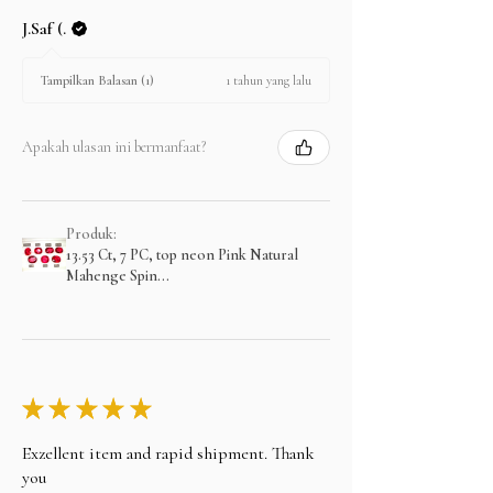
J.Saf (.
1 tahun yang lalu
Tampilkan Balasan (1)
Apakah ulasan ini bermanfaat?
Produk:
13.53 Ct, 7 PC, top neon Pink Natural
Mahenge Spin...
★
★
★
★
★
Exzellent item and rapid shipment. Thank
you