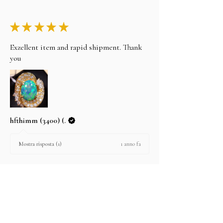
★
★
★
★
★
Exzellent item and rapid shipment. Thank
you
hfthimm (3400) (.
1 anno fa
Mostra risposta (1)
Questa recensione ti è stata utile?
Classic 6 carat Natural Black