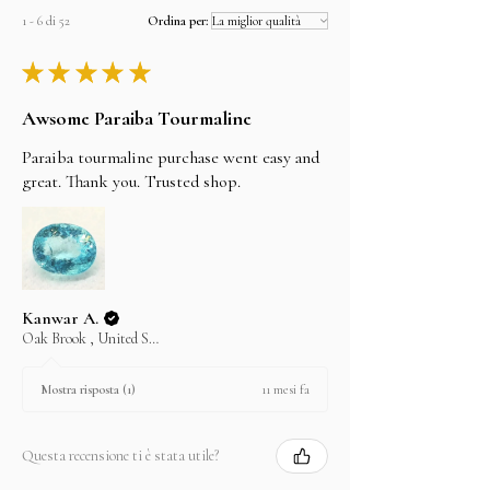
but can't guarantee them as it depends on the
1 - 6 di 52
Ordina per:
shipping carrier.
★
★
★
★
★
Awsome Paraiba Tourmaline
Paraiba tourmaline purchase went easy and
great. Thank you. Trusted shop.
Kanwar A.
Oak Brook , United States
11 mesi fa
Mostra risposta (1)
Questa recensione ti è stata utile?