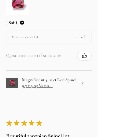
J.Saf (.
1 anno fa
Mostra risposta (1)
Questa recensione ti è stata utile?
Magnificient 4.10 ct Red Spinel
9.3 x 9.05 Vs cus...
★
★
★
★
★
Beautiful tanznian Spinel lot