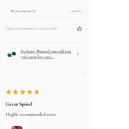
1 anno fa
Mostra risposta (1)
Questa recensione ti è stata utile?
Exclusive Natural emerald pair
7.66 carat for earr...
★
★
★
★
★
Great Spinel
Highly recommended store.