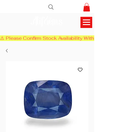
AlifGems
⚠️ Please Confirm Stock Availability With Us Before Chec