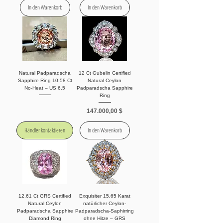
In den Warenkorb
In den Warenkorb
Natural Padparadscha
12 Ct Gubelin Certified
Sapphire Ring 10.58 Ct
Natural Ceylon
No-Heat – US 6.5
Padparadscha Sapphire
Ring
Preis
147.000,00 $
Händler kontaktieren
In den Warenkorb
12.61 Ct GRS Certified
Exquisiter 15,65 Karat
Natural Ceylon
natürlicher Ceylon-
Padparadscha Sapphire
Padparadscha-Saphirring
Diamond Ring
ohne Hitze – GRS