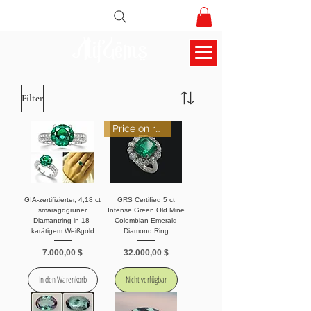
AlifGems
Filter
Price on request
GIA-zertifizierter, 4,18 ct
GRS Certified 5 ct
smaragdgrüner
Intense Green Old Mine
Diamantring in 18-
Colombian Emerald
karätigem Weißgold
Diamond Ring
Preis
Preis
7.000,00 $
32.000,00 $
In den Warenkorb
Nicht verfügbar