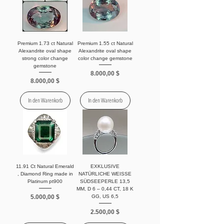
Premium 1.73 ct Natural
Premium 1.55 ct Natural
Alexandrite oval shape
Alexandrite oval shape
strong color change
color change gemstone
gemstone
Preis
8.000,00 $
Preis
8.000,00 $
In den Warenkorb
In den Warenkorb
11.91 Ct Natural Emerald
EXKLUSIVE
, Diamond Ring made in
NATÜRLICHE WEISSE
Platinum pt900
SÜDSEEPERLE 13,5
MM, D 6 – 0,44 CT, 18 K
Preis
5.000,00 $
GG, US 6,5
Preis
2.500,00 $