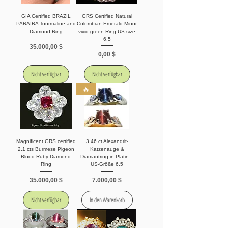
GIA Certified BRAZIL
GRS Certified Natural
PARAIBA Tourmaline and
Colombian Emerald Minor
Diamond Ring
vivid green Ring US size
6.5
Preis
35.000,00 $
Preis
0,00 $
Nicht verfügbar
Nicht verfügbar
🔥
Magnificent GRS certified
3,46 ct Alexandrit-
2.1 cts Burmese Pigeon
Katzenauge &
Blood Ruby Diamond
Diamantring in Platin –
Ring
US-Größe 6,5
Preis
Preis
35.000,00 $
7.000,00 $
Nicht verfügbar
In den Warenkorb