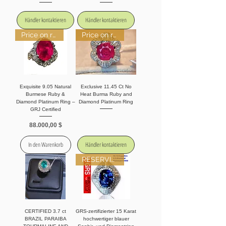
Händler kontaktieren
Händler kontaktieren
Price on request.
Price on request
Exquisite 9.05 Natural
Exclusive 11.45 Ct No
Burmese Ruby &
Heat Burma Ruby and
Diamond Platinum Ring –
Diamond Platinum Ring
GRJ Certified
Preis
88.000,00 $
In den Warenkorb
Händler kontaktieren
RESERVIERT
CERTIFIED 3.7 ct
GRS-zertifizierter 15 Karat
BRAZIL PARAIBA
hochwertiger blauer