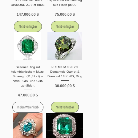
TOURMALINE AND
Saphir- und Diamantring
DIAMOND 2.79 ct RING
aus Platin pt900
Preis
Preis
147.000,00 $
75.000,00 $
Nicht verfügbar
Nicht verfügbar
Seltener Ring mit
PREMIUM 8.20 cts
kolumbianischem Muzo-
Demantoid Garnet &
Smaragd (11,87 ct) in
Diamond 18 K WG, Ring
Platin | GIA- und GRS-
Preis
30.000,00 $
zertifiziert
Preis
47.000,00 $
In den Warenkorb
Nicht verfügbar