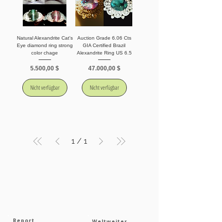
Natural Alexandrite Cat's
Auction Grade 6.06 Cts
Eye diamond ring strong
GIA Certified Brazil
color chage
Alexandrite Ring US 6.5
Preis
Preis
5.500,00 $
47.000,00 $
Nicht verfügbar
Nicht verfügbar
1
/
1
Report
Weltweiter