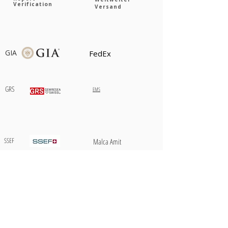
Verification
Versand
GIA
FedEx
GRS
EMS
SSEF
Malca Amit
Gübelin
Brinks