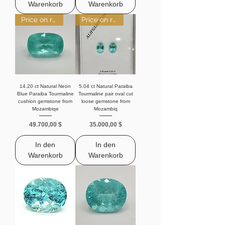
Warenkorb
Warenkorb
Price on request
Price on request
14.20 ct Natural Neon
5.04 ct Natural Paraiba
Blue Paraiba Tourmaline
Tourmaline pair oval cut
cushion gemstone from
loose gemstone from
Mozambiqe
Mozambiq
Preis
Preis
49.700,00 $
35.000,00 $
In den
In den
Warenkorb
Warenkorb