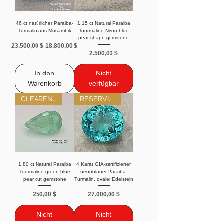
46 ct natürlicher Paraiba-
1.15 ct Natural Paraiba
Turmalin aus Mosambik
Tourmaline Neon blue
pear shape gemstone
Standardpreis
Sale-Preis
23.500,00 $
18.800,00 $
Preis
2.500,00 $
In den
Nicht
Warenkorb
verfügbar
CLEARENCE SALE
RESERVIERT
1.80 ct Natural Paraiba
4 Karat GIA-zertifizierter
Tourmaline green blue
neonblauer Paraiba-
pear cut gemstone
Turmalin, ovaler Edelstein
Preis
Preis
250,00 $
27.000,00 $
Nicht
Nicht