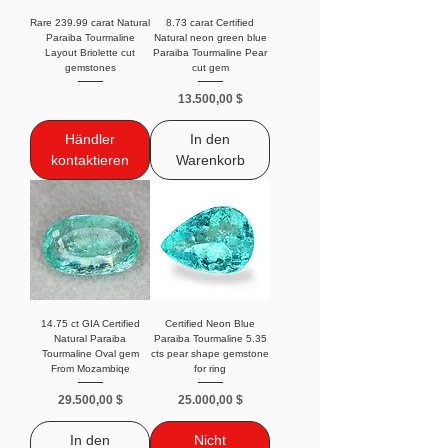
Rare 239.99 carat Natural
8.73 carat Certified
Paraiba Tourmaline
Natural neon green blue
Layout Briolette cut
Paraiba Tourmaline Pear
gemstones
cut gem
Preis
13.500,00 $
Händler
In den
kontaktieren
Warenkorb
14.75 ct GIA Certified
Certified Neon Blue
Natural Paraiba
Paraiba Tourmaline 5.35
Tourmaline Oval gem
cts pear shape gemstone
From Mozambiqe
for ring
Preis
Preis
29.500,00 $
25.000,00 $
In den
Nicht