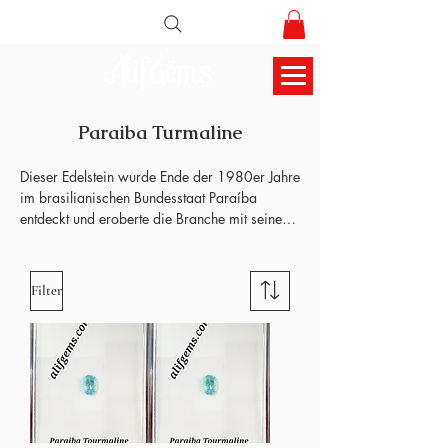
AlifGems
Paraiba Turmaline
Dieser Edelstein wurde Ende der 1980er Jahre 
im brasilianischen Bundesstaat Paraíba 
entdeckt und eroberte die Branche mit seinen 
einzigartigen, leuchtenden Farben im Sturm. 
Im Gegensatz zu anderen Turmalinen enthalten 
Paraibas Kupfer, das den intensiven „Neon“-
Filter
Effekt erzeugt, der heute in der 
Schmuckherstellung ikonisch ist. Seitdem 
wurden ähnliche kupferhaltige Turmaline in 
Mosambik und Nigeria gefunden. Paraiba-
Turmalin ist einer der faszinierendsten und 
seltensten Edelsteine der Welt. Berühmt für 
seine neonblauen bis grünen Farbtöne, die 