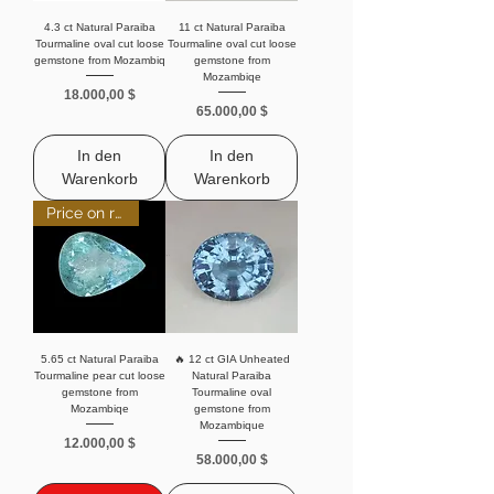
4.3 ct Natural Paraiba
11 ct Natural Paraiba
Tourmaline oval cut loose
Tourmaline oval cut loose
gemstone from Mozambiq
gemstone from
Mozambiqe
Preis
18.000,00 $
Preis
65.000,00 $
In den
In den
Warenkorb
Warenkorb
Price on request
5.65 ct Natural Paraiba
🔥 12 ct GIA Unheated
Tourmaline pear cut loose
Natural Paraiba
gemstone from
Tourmaline oval
Mozambiqe
gemstone from
Mozambique
Preis
12.000,00 $
Preis
58.000,00 $