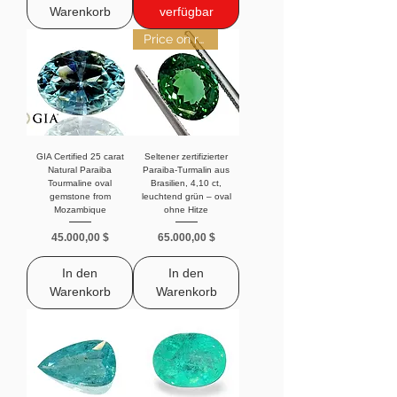
Warenkorb
verfügbar
Price on request
GIA Certified 25 carat
Seltener zertifizierter
Natural Paraiba
Paraiba-Turmalin aus
Tourmaline oval
Brasilien, 4,10 ct,
gemstone from
leuchtend grün – oval
Mozambique
ohne Hitze
Preis
Preis
45.000,00 $
65.000,00 $
In den
In den
Warenkorb
Warenkorb