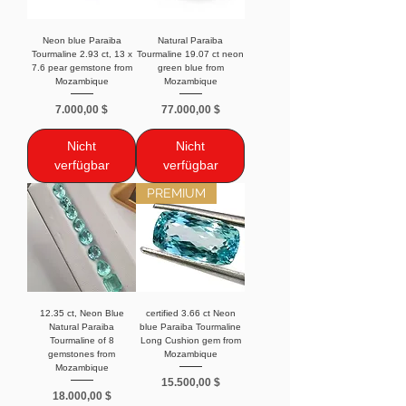
Neon blue Paraiba
Natural Paraiba
Tourmaline 2.93 ct, 13 x
Tourmaline 19.07 ct neon
7.6 pear gemstone from
green blue from
Mozambique
Mozambique
Preis
Preis
7.000,00 $
77.000,00 $
Nicht
Nicht
verfügbar
verfügbar
PREMIUM
12.35 ct, Neon Blue
certified 3.66 ct Neon
Natural Paraiba
blue Paraiba Tourmaline
Tourmaline of 8
Long Cushion gem from
gemstones from
Mozambique
Mozambique
Preis
15.500,00 $
Preis
18.000,00 $