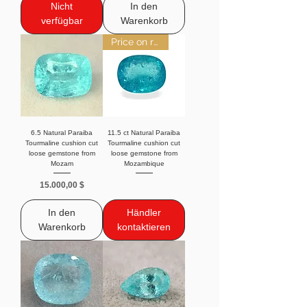
Nicht
In den
verfügbar
Warenkorb
Price on request
6.5 Natural Paraiba
11.5 ct Natural Paraiba
Tourmaline cushion cut
Tourmaline cushion cut
loose gemstone from
loose gemstone from
Mozam
Mozambique
Preis
15.000,00 $
In den
Händler
Warenkorb
kontaktieren