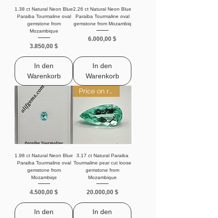
durch Kupfer und Mangan entstehen, ist dieser 
Edelstein zum Traum eines jeden Sammlers 
1.38 ct Natural Neon Blue
2.26 ct Natural Neon Blue
Paraiba Tourmaline oval
Paraiba Tourmaline oval
und zum Schatz eines jeden Investors 
gemstone from
gemstone from Mozambiq
geworden.
Mozambique
Preis
6.000,00 $
Preis
3.850,00 $
In den
In den
Warenkorb
Warenkorb
Price on request
1.98 ct Natural Neon Blue
3.17 ct Natural Paraiba
Paraiba Tourmaline oval
Tourmaline pear cut loose
gemstone from
gemstone from
Mozambiqe
Mozambique
Preis
Preis
4.500,00 $
20.000,00 $
In den
In den