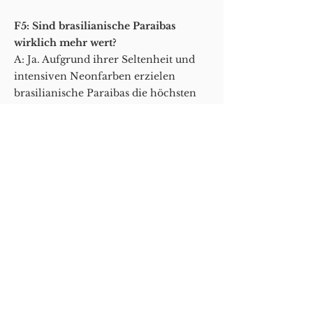
F5: Sind brasilianische Paraibas
wirklich mehr wert?
A: Ja. Aufgrund ihrer Seltenheit und
intensiven Neonfarben erzielen
brasilianische Paraibas die höchsten
Preise.
F6: Ist Paraiba-Turmalin ein
Geburtsstein?
A: Es ist kein traditioneller
Geburtsstein, aber er ist perfekt für
Sammler, die im Oktober
(Turmalinmonat) geboren sind.
F7: Kann ich mit Paraiba-Turmalin
individuellen Schmuck herstellen?
A: Ja! AlifGems bietet individuelle
Designdienstleistungen für Ringe,