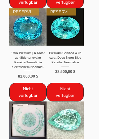
verfügbar
verfügbar
RESERVIERT
RESERVIERT
Ultra Premium | 6 Karat
Premium Certified 4.06
zertifizierter ovaler
carat Deep Neon Blue
Paraiba-Turmalin in
Paraiba Tourmaline
elektrischem Neonblau
Preis
32.500,00 $
Preis
81.000,00 $
Nicht
Nicht
verfügbar
verfügbar