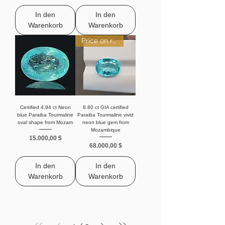
In den
In den
Warenkorb
Warenkorb
Price on request.
Certified 4.94 ct Neon
8.80 ct GIA certified
blue Paraiba Tourmaline
Paraiba Tourmaline vivid
oval shape from Mozam
neon blue gem from
Mozambique
Preis
15.000,00 $
Preis
68.000,00 $
In den
In den
Warenkorb
Warenkorb