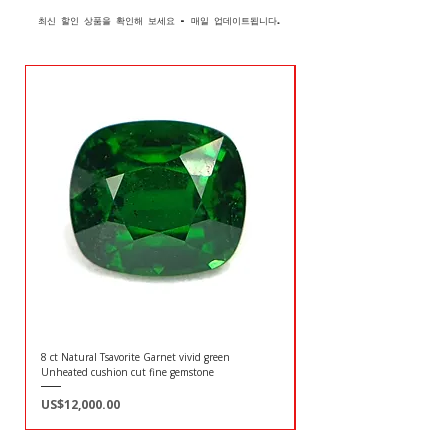
최신 할인 상품을 확인해 보세요 - 매일 업데이트됩니다.
8 ct Natural Tsavorite Garnet vivid green
잠비아산 37.50캐럿 천연 에
Unheated cushion cut fine gemstone
은 배 모양 원석
가격
가격
US$12,000.00
US$63,500.00