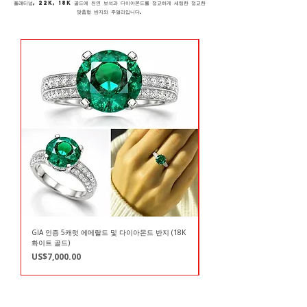
플래티넘, 22K, 18K 골드에 천연 보석과 다이아몬드를 정교하게 세팅한 정교한
맞춤형 반지와 주얼리입니다.
가격은 문의 바랍니다
2.90 ct Natural Tsavorite Garnet vivid green
5.45캐럿 천연 차보라이트 가넷, 선명한 녹색, 비가열
3.05 ct Natural Padparadscha Sapphire Unheated
Premium 10.77 ct Natural Santa Maria
21.30 ct Natural Aquamarine Aqua blue oval loose
23.17 ct Natural Aquamarine 18 x 15 Aqua blue
8 ct Natural Aquamarine 15 x 10 blue oval loose
8.57 ct Natural Aquamarine 16 x 11 blue oval
21 ct Natural Aquamarine 19.5 x 15 blue oval
Premium 20 ct Natural Santa Maria Aquamarine
$500k 5.31 Ct Burmese Ruby Pigeon Blood Red
31.70 cts Exclusive Burmese Red Spinel Pair GRS
20.15 ct GIA certified Burmese Star Sapphire loose
18.06 cts AIGS certified Unheated purple Sapphire
3.83 ct GRS certified Natural Pink Sapphire
7.05 ct AIGS Unheated purplish pink Sapphire
125 Ct Museum Size Unheated Star Sapphire Sri
31.50 cts Natural Star Sapphire from Sri Lanka
24.50 cts Unheated Star Sapphire Sri Lanka loose
11.17 cts GRS certified Unheated purple Sapphire
GRS 인증 로얄 블루 사파이어 스리랑카 17.24캐럿
45.46 cts GRS certified Unheated Yellow Sapphire
절묘한 버마 루비 피전 블러드 레드 6캐럿 루즈 원석
Million $ 12.01 ct Burmese Ruby Pigeon blood red
Million $ 7.30 ct GRS Burmese Pigeon Blood red
3.43 ct Aigs certified No Heat Natural Ruby Pigeon
Auction-grade 2.19 ct Burmese Ruby Pigeon Blood
Premium - 54.75 ct Natural Bi Color Tourmaline
Premium- 61.39 ct Bi Color Tourmaline Loose
Unheated Oval cut fine gemstone
쿠션컷 고급 보석
oval shape loose gemstone.
Aquamarine vivid blue oval loose gemst
gemstone
squire loose gemstone
gemstone
loose gemstone
loose gemstone
vivid blue oval loose gemstone
Oval Investment grade from Burma
and AIGS certified cushion gems
gemstone unheated
oval cut from Sri Lanka
Unheated cushion gemstone Madagascar
cushion cut from Mozambique
Lanka GRS, GIA certified gemstone
loose gemstone unheated
gemstone
Sri Lanka cushion cut sapphire
쿠션 컷 사파이어
Sri Lanka cushion-cut sapphire
cushion cut gem from Burma
Ruby oval Mogok Burma
Blood red from Mozambique
red, No Heat from Mogok, Burma
Loose Gemstone from Mozambique
Gemstone from Mozambique
가격
US$170,000.00
품절
품절
품절
가격
가격
가격
가격
가격
가격
가격
가격
가격
가격
가격
가격
가격
가격
가격
가격
가격
가격
가격
가격
가격
US$11,000.00
US$3,770.00
US$3,850.00
US$4,100.00
US$1,550.00
US$1,550.00
US$3,700.00
US$7,200.00
US$51,000.00
US$22,500.00
US$5,900.00
US$20,000.00
US$65,000.00
US$26,500.00
US$79,000.00
US$58,000.00
US$230,000.00
US$210,000.00
US$37,000.00
US$30,115.00
US$33,765.00
GIA 인증 5캐럿 에메랄드 및 다이아몬드 반지 (18K
GRS Certified 5 ct Intense G
화이트 골드)
Colombian Emerald Diamond 
품절
가격
US$7,000.00