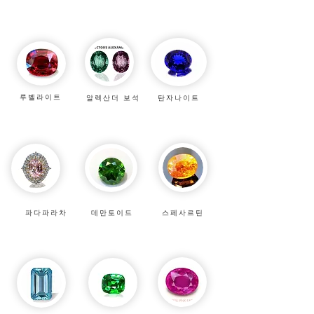
루벨라이트
알렉산더 보석
탄자나이트
파다파라차
데만토이드
스페사르틴