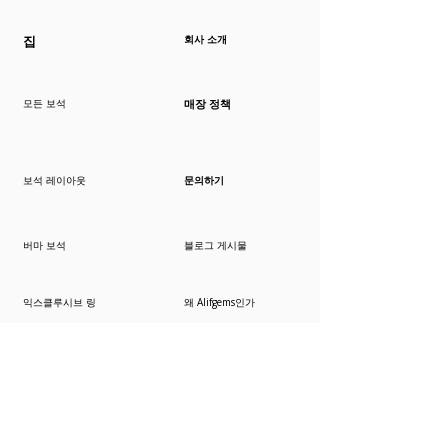
집
회사 소개
모든 보석
매장 정책
보석 레이아웃
문의하기
버마 보석
블로그 게시물
익스클루시브 링
왜 Alifgems인가
프리미엄 보석
자주 묻는 질문
익스클루시브 링
희귀한 보석