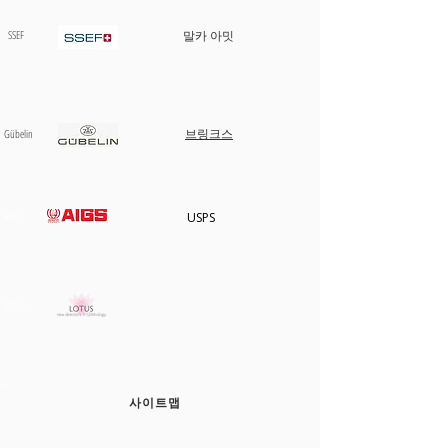
SSEF
말카 아밋
브링크스
​Gübelin
AIGS
USPS
AIGS
사이트맵