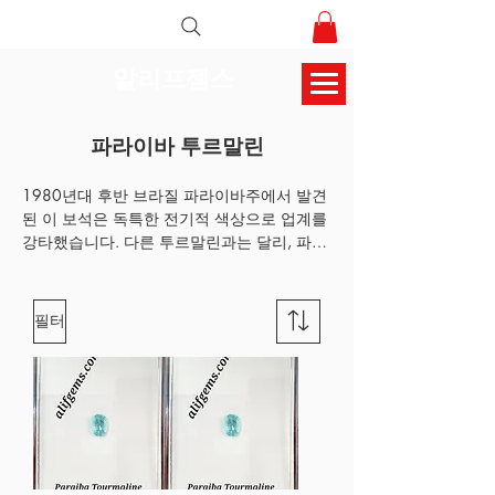
알리프젬스
파라이바 투르말린
1980년대 후반 브라질 파라이바주에서 발견
된 이 보석은 독특한 전기적 색상으로 업계를 
강타했습니다. 다른 투르말린과는 달리, 파라
이바 투르말린은 구리를 함유하고 있어 오늘
날 고급 주얼리의 상징이 된 고채도의 "네온" 
효과를 냅니다. 그 이후로 모잠비크와 나이지
필터
리아에서도 유사한 구리 함유 투르말린이 발
견되었습니다. 파라이바 투르말린은 세계에
서 가장 매혹적이고 희귀한 보석 중 하나입니
다. 구리와 망간으로 인해 네온 블루에서 그린
까지 다양한 빛깔을 띠는 이 보석은 수집가들
의 꿈이자 투자자의 보물이 되었습니다.