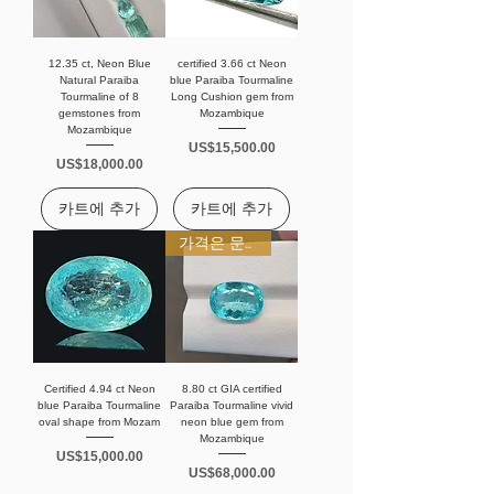
12.35 ct, Neon Blue
certified 3.66 ct Neon
Natural Paraiba
blue Paraiba Tourmaline
Tourmaline of 8
Long Cushion gem from
gemstones from
Mozambique
Mozambique
가격
US$15,500.00
가격
US$18,000.00
카트에 추가
카트에 추가
가격은 문의 바랍니다.
Certified 4.94 ct Neon
8.80 ct GIA certified
blue Paraiba Tourmaline
Paraiba Tourmaline vivid
oval shape from Mozam
neon blue gem from
Mozambique
가격
US$15,000.00
가격
US$68,000.00