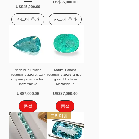
가격
US$65,000.00
가격
US$45,000.00
카트에 추가
카트에 추가
Neon blue Paraiba
Natural Paraiba
Tourmaline 2.93 ct, 13 x
Tourmaline 19.07 ct neon
7.6 pear gemstone from
green blue from
Mozambique
Mozambique
가격
가격
US$7,000.00
US$77,000.00
품절
품절
프리미엄