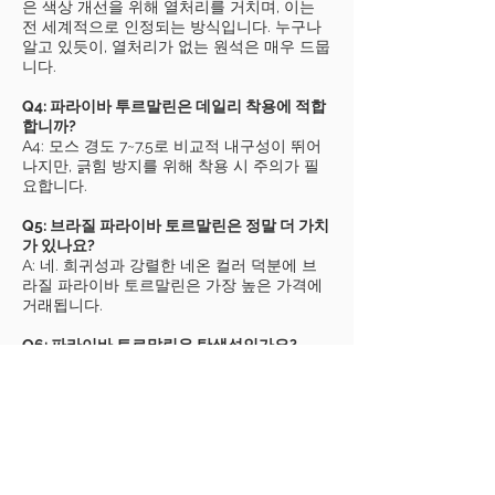
은 색상 개선을 위해 열처리를 거치며, 이는
전 세계적으로 인정되는 방식입니다. 누구나
알고 있듯이, 열처리가 없는 원석은 매우 드뭅
니다.
Q4: 파라이바 투르말린은 데일리 착용에 적합
합니까?
A4: 모스 경도 7~7.5로 비교적 내구성이 뛰어
나지만, 긁힘 방지를 위해 착용 시 주의가 필
요합니다.
Q5: 브라질 파라이바 토르말린은 정말 더 가치
가 있나요?
A: 네. 희귀성과 강렬한 네온 컬러 덕분에 브
라질 파라이바 토르말린은 가장 높은 가격에
거래됩니다.
Q6: 파라이바 토르말린은 탄생석인가요?
A: 전통적인 탄생석은 아니지만, 10월(토르말
린의 달)에 태어난 수집가에게는 완벽한 보석
입니다.
Q7: 파라이바 토르말린으로 맞춤 제작 주얼리
를 만들 수 있나요?
A: 네! AlifGems는 금, 백금, 다이아몬드 세팅