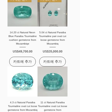
14.20 ct Natural Neon
5.04 ct Natural Paraiba
Blue Paraiba Tourmaline
Tourmaline pair oval cut
cushion gemstone from
loose gemstone from
Mozambiqe
Mozambiq
가격
가격
US$49,700.00
US$35,000.00
카트에 추가
카트에 추가
4.3 ct Natural Paraiba
11 ct Natural Paraiba
Tourmaline oval cut loose
Tourmaline oval cut loose
gemstone from Mozambiq
gemstone from