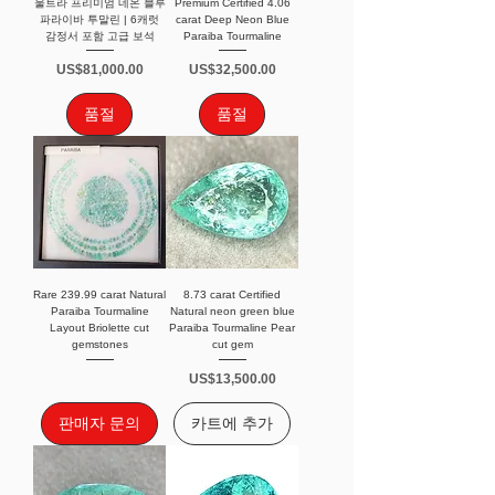
울트라 프리미엄 네온 블루
Premium Certified 4.06
파라이바 투말린 | 6캐럿
carat Deep Neon Blue
감정서 포함 고급 보석
Paraiba Tourmaline
가격
가격
US$81,000.00
US$32,500.00
품절
품절
Rare 239.99 carat Natural
8.73 carat Certified
Paraiba Tourmaline
Natural neon green blue
Layout Briolette cut
Paraiba Tourmaline Pear
gemstones
cut gem
가격
US$13,500.00
판매자 문의
카트에 추가