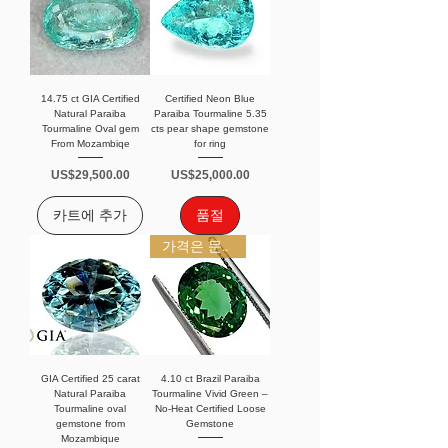
14.75 ct GIA Certified
Certified Neon Blue
Natural Paraiba
Paraiba Tourmaline 5.35
Tourmaline Oval gem
cts pear shape gemstone
From Mozambiqe
for ring
가격
가격
US$29,500.00
US$25,000.00
카트에 추가
품절
가격은 문의 바랍니다
GIA Certified 25 carat
4.10 ct Brazil Paraiba
Natural Paraiba
Tourmaline Vivid Green –
Tourmaline oval
No-Heat Certified Loose
gemstone from
Gemstone
Mozambique