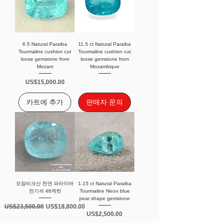
6.5 Natural Paraiba
11.5 ct Natural Paraiba
Tourmaline cushion cut
Tourmaline cushion cut
loose gemstone from
loose gemstone from
Mozam
Mozambique
가격
US$15,000.00
카트에 추가
판매자 문의
모잠비크산 천연 파라이바
1.15 ct Natural Paraiba
전기석 46캐럿
Tourmaline Neon blue
pear shape gemstone
일반가
할인가
US$23,500.00
US$18,800.00
가격
US$2,500.00