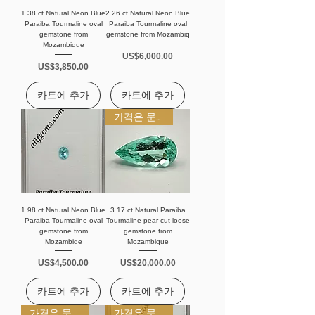
1.38 ct Natural Neon Blue
2.26 ct Natural Neon Blue
Paraiba Tourmaline oval
Paraiba Tourmaline oval
gemstone from
gemstone from Mozambiq
Mozambique
가격
US$6,000.00
가격
US$3,850.00
카트에 추가
카트에 추가
가격은 문의 바랍니다
1.98 ct Natural Neon Blue
3.17 ct Natural Paraiba
Paraiba Tourmaline oval
Tourmaline pear cut loose
gemstone from
gemstone from
Mozambiqe
Mozambique
가격
가격
US$4,500.00
US$20,000.00
카트에 추가
카트에 추가
가격은 문의 바랍니다
가격은 문의 바랍니다