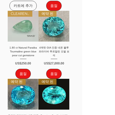
카트에 추가
품절
CLEARENCE SALE
예약 된
1.80 ct Natural Paraiba
4캐럿 GIA 인증 네온 블루
Tourmaline green blue
파라이바 투르말린 오벌 보
pear cut gemstone
석
가격
가격
US$250.00
US$27,000.00
품절
품절
예약 된
예약 된